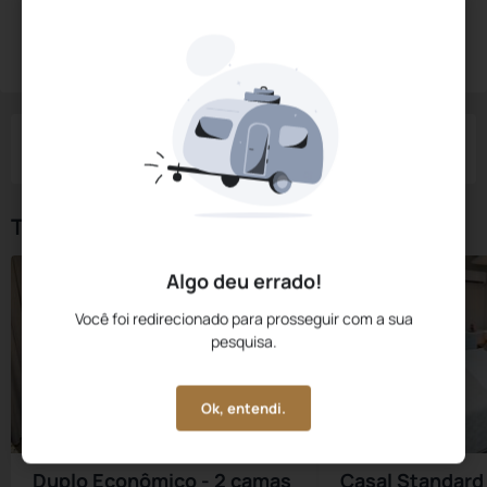
Diárias a partir de:
R$
197,
86
Reservar Agora
/noite
Impostos e taxas não inclusos
Check-in
Check-out
Noites
Quartos
Hóspedes
07 Ago
08 Ago
1
1
2
Tipos de Quarto
Algo deu errado!
Você foi redirecionado para prosseguir com a sua
pesquisa.
Ok, entendi.
Duplo Econômico - 2 camas
Casal Standard