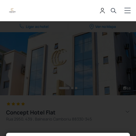
Ligar ao hotel
Ver no Mapa
68
Concept Hotel Flat
Rua 2950, 439 , Balneario Camboriu 88330-345