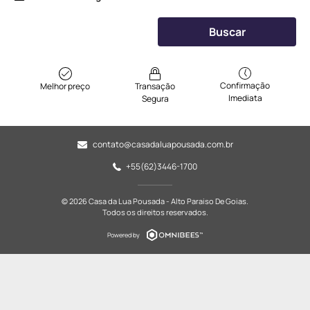
Buscar
Confirmação
Melhor preço
Transação
Imediata
Segura
contato@casadaluapousada.com.br
+55(62)3446-1700
© 2026 Casa da Lua Pousada - Alto Paraiso De Goias.
Todos os direitos reservados.
Powered by