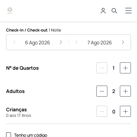
Casa da Lua Pousada - Alto Parai
Check-in / Check-out
1 Noite
6 Ago 2026
7 Ago 2026
N° de Quartos
1
Adultos
2
Crianças
0
0 aos 17 Anos
Tenho um código