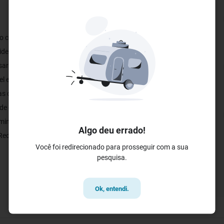
l no centro de Volta Redonda, contando com uma localização
idencial da cidade, porém próximo os principais pontos da
sar os shoppings da cidade, rodoviária e os principais centros
l encontrar serviços de cabeleireiro, restaurante e lojas
as com camas queen, ar condicionado, frigobar, TV a cabo e
ro de eventos contando com 03 Salas com capacidades entre 30 a
min do Centro da Cidade; 17 min do Parque Aquático Aldeia das
Algo deu errado!
a Redonda 1,2km a Praça Santos Dumont Estacionamento pago.
Você foi redirecionado para prosseguir com a sua
pesquisa.
Ok, entendi.