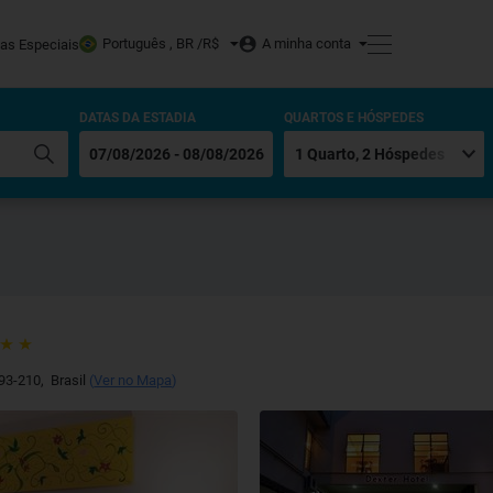
Português , BR /
R$
A minha conta
tas Especiais
DATAS DA ESTADIA
QUARTOS E HÓSPEDES
93-210
,
Brasil
(
Ver no Mapa
)