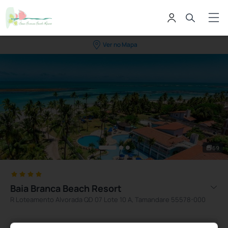
Ver no Mapa
69
Baia Branca Beach Resort
R Loteamento Alvorada QD 07 Lote 10 A, Tamandare 55578-000