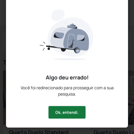
Diárias a partir de:
R$
540,
00
Reservar Agora
/noite
Impostos e taxas não inclusos
Check-in
Check-out
Noites
Quartos
Hóspedes
07 Ago
08 Ago
1
1
2
Tipos de Quarto
Algo deu errado!
Você foi redirecionado para prosseguir com a sua
pesquisa.
Ok, entendi.
Quarto Duplo Standard
Quarto Duplo L