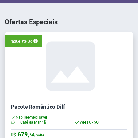
Ofertas Especiais
Pague até 3x
Pacote Romântico Diff
Não Reembolsável
Café da Manhã
WI-FI 6 - 5G
679,
R$
64
/noite