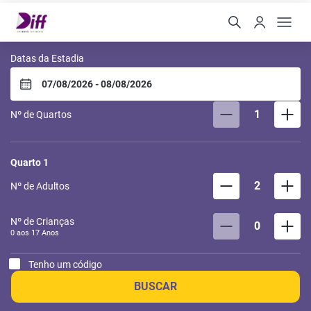
Diff Hotel by Easy Hotéis
Datas da Estadia
1
Nº de Quartos
Quarto
1
2
Nº de Adultos
Nº de Crianças
0
0 aos
17
Anos
Tenho um código
BUSCAR