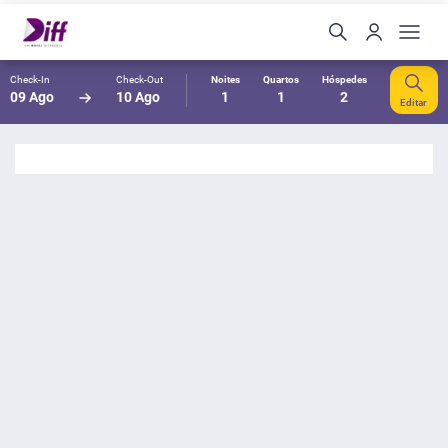
Check-In
Check-Out
Noites
Quartos
Hóspedes
09 Ago
10 Ago
1
1
2
Editar