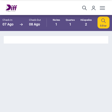
Check-In
Check-Out
Noites
Quartos
Hóspedes
07 Ago
08 Ago
1
1
2
Editar