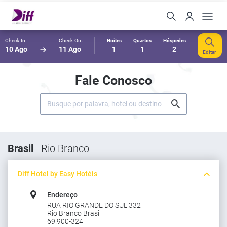
Check-In
Check-Out
Noites
Quartos
Hóspedes
10 Ago
11 Ago
1
1
2
Editar
Fale Conosco
Brasil
Rio Branco
Diff Hotel by Easy Hotéis
Endereço
RUA RIO GRANDE DO SUL 332
Rio Branco Brasil
69.900-324