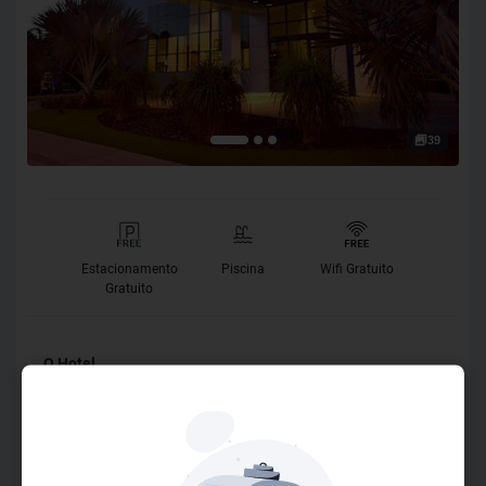
39
Estacionamento
Piscina
Wifi Gratuito
Gratuito
O Hotel
O hotel Hplus Premium Palmas se destaca como o maior e
mais imponente edifício da cidade, oferecendo sofisticação,
hospitalidade e um atendimento diferenciado em uma