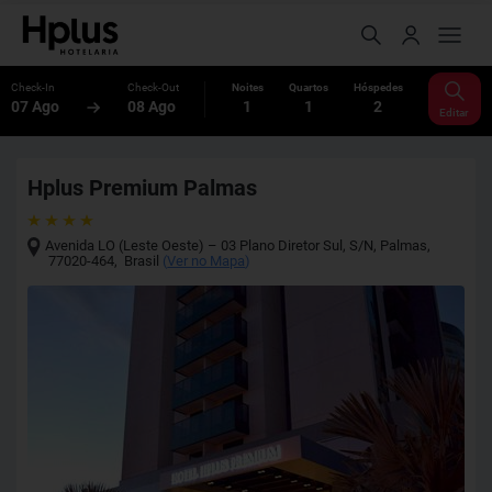
Check-In
Check-Out
Noites
Quartos
Hóspedes
07 Ago
08 Ago
1
1
2
Editar
Hplus Premium Palmas
Avenida LO (Leste Oeste) – 03 Plano Diretor Sul, S/N
,
Palmas
,
77020-464
,
Brasil
(
Ver no Mapa
)