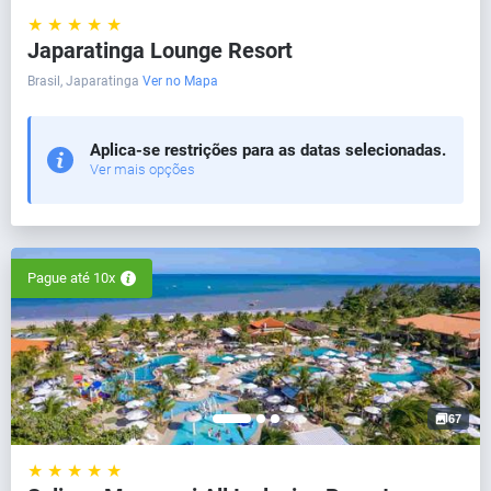
★ ★ ★ ★ ★
Japaratinga Lounge Resort
Brasil, Japaratinga
Ver no Mapa
Aplica-se restrições para as datas selecionadas.
Ver mais opções
Pague até 10x
67
★ ★ ★ ★ ★