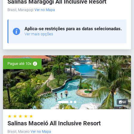
Salinas Maragogi All Inclusive Resort
Brasil, Maragogi
Ver no Mapa
Aplica-se restrições para as datas selecionadas.
Ver mais opções
Pague até 10x
50
★ ★ ★ ★ ★
Salinas Maceió All Inclusive Resort
Brasil, Maceio
Ver no Mapa