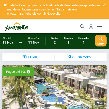
Tô de Volta é o programa de fidelidade da Amarante que garante um
mar de vantagens pras suas férias! Saiba mais em
www.amarantehoteis.com.br/todevolta
Check-In
Check-Out
Noites
Quartos
Hóspedes
13 Nov
15 Nov
2
1
1
Editar
FILTRAR
VER NO MAPA
Pague até 10x
55