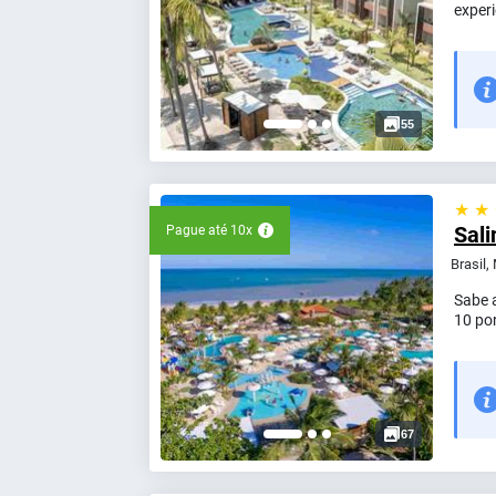
exper
55
★ ★
Sali
Pague até 10x
Brasil,
Sabe 
10 po
67