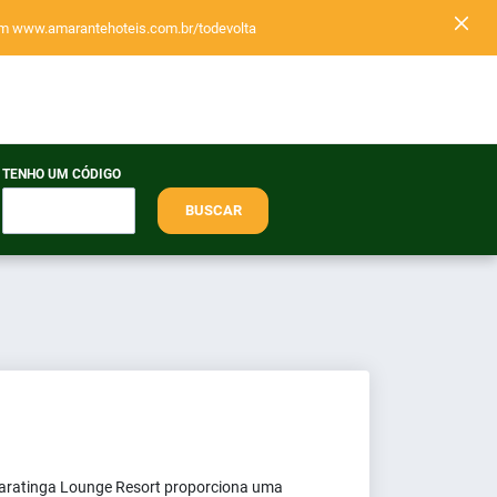
 em www.amarantehoteis.com.br/todevolta
TENHO UM CÓDIGO
BUSCAR
aparatinga Lounge Resort proporciona uma