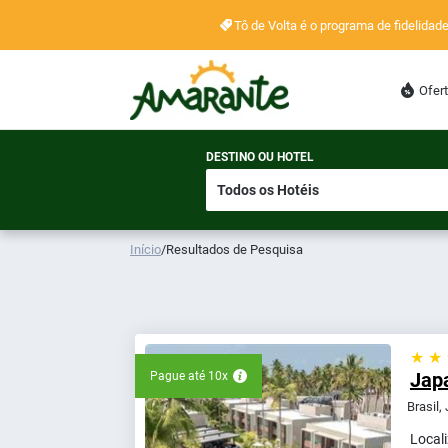
Tô de Volta é o programa de fidelida
Ofer
DESTINO OU HOTEL
Início
/
Resultados de Pesquisa
★ ★
Jap
Pague até 10x
Brasil,
Local