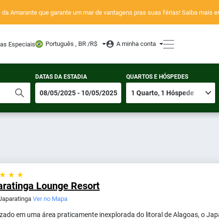
de da Amarante que garante um mar de vantagens pras suas férias! Saiba mais
Português , BR /
R$
A minha conta
tas Especiais
DATAS DA ESTADIA
QUARTOS E HÓSPEDES
 ★ ★ ★
aratinga Lounge Resort
 Japaratinga
Ver no Mapa
izado em uma área praticamente inexplorada do litoral de Alagoas, o J