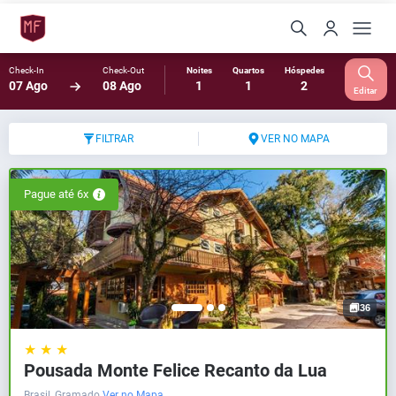
Check-In
Check-Out
Noites
Quartos
Hóspedes
07 Ago
08 Ago
1
1
2
Editar
FILTRAR
VER NO MAPA
Pague até 6x
36
★ ★ ★
Pousada Monte Felice Recanto da Lua
Brasil, Gramado
Ver no Mapa