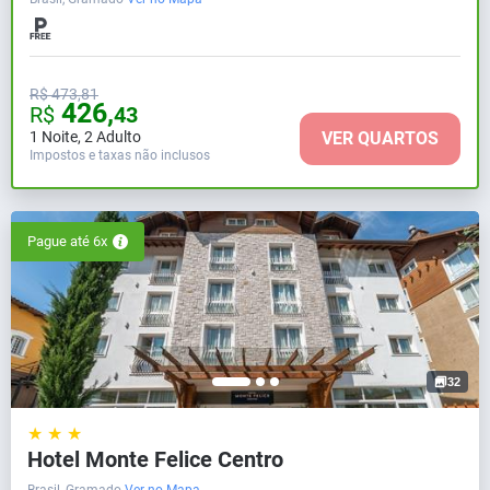
R$ 473,81
426,
R$
43
1 Noite
,
2 Adulto
VER QUARTOS
Impostos e taxas não inclusos
Pague até 6x
32
★ ★ ★
Hotel Monte Felice Centro