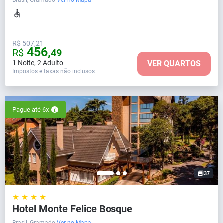
Brasil, Gramado
Ver no Mapa
R$ 507,21
456,
R$
49
1 Noite
,
2 Adulto
VER QUARTOS
Impostos e taxas não inclusos
Pague até 6x
37
★ ★ ★ ★
Hotel Monte Felice Bosque
Brasil, Gramado
Ver no Mapa