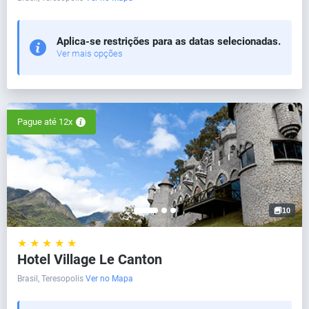
Aplica-se restrições para as datas selecionadas.
Ver mais opções
Pague até 12x
10
★ ★ ★ ★ ★
Hotel Village Le Canton
Brasil, Teresopolis
Ver no Mapa