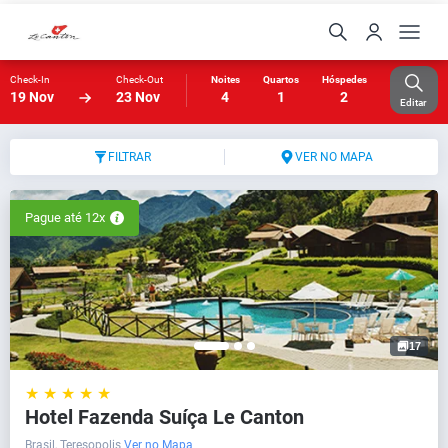
Check-In
Check-Out
Noites
Quartos
Hóspedes
19 Nov
23 Nov
4
1
2
Editar
FILTRAR
VER NO MAPA
Pague até 12x
17
★ ★ ★ ★ ★
Hotel Fazenda Suíça Le Canton
Brasil, Teresopolis
Ver no Mapa