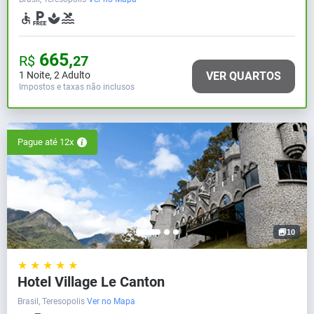
665,
R$
27
1 Noite
,
2 Adulto
VER QUARTOS
Impostos e taxas não inclusos
Pague até 12x
10
★ ★ ★ ★ ★
Hotel Village Le Canton
Brasil, Teresopolis
Ver no Mapa