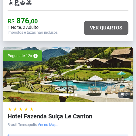
876,
R$
00
1 Noite
,
2 Adulto
VER QUARTOS
Impostos e taxas não inclusos
Pague até 12x
17
★ ★ ★ ★ ★
Hotel Fazenda Suíça Le Canton
Brasil, Teresopolis
Ver no Mapa