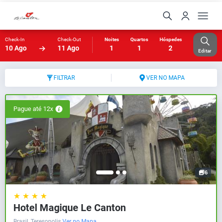
Check-In
Check-Out
Noites
Quartos
Hóspedes
10 Ago
11 Ago
1
1
2
Editar
FILTRAR
VER NO MAPA
Pague até 12x
6
★ ★ ★ ★
Hotel Magique Le Canton
Brasil, Teresopolis
Ver no Mapa