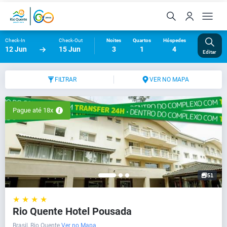
Check-In
Check-Out
Noites
Quartos
Hóspedes
12 Jun
15 Jun
3
1
4
Editar
FILTRAR
VER NO MAPA
Pague até 18x
51
★ ★ ★ ★
Rio Quente Hotel Pousada
Brasil, Rio Quente
Ver no Mapa