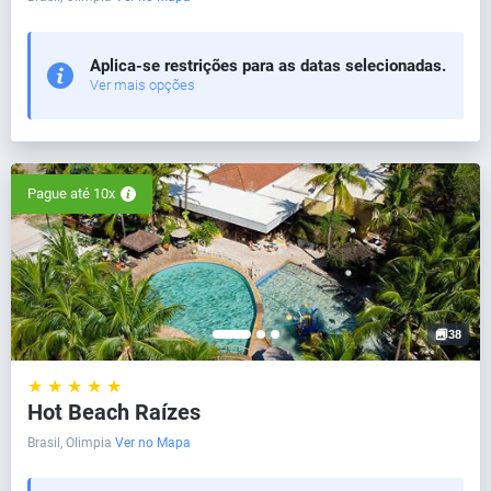
Aplica-se restrições para as datas selecionadas.
Ver mais opções
Pague até 10x
38
★ ★ ★ ★ ★
Hot Beach Raízes
Brasil, Olimpia
Ver no Mapa