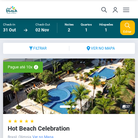
Check-In
Check-Out
Noites
Quartos
Hóspedes
31 Out
02 Nov
2
1
1
Editar
FILTRAR
VER NO MAPA
Pague até 10x
37
★ ★ ★ ★ ★
Hot Beach Celebration
Brasil, Olimpia
Ver no Mapa