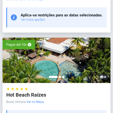
Aplica-se restrições para as datas selecionadas.
Ver mais opções
Pague até 10x
38
★ ★ ★ ★ ★
Hot Beach Raízes
Brasil, Olimpia
Ver no Mapa