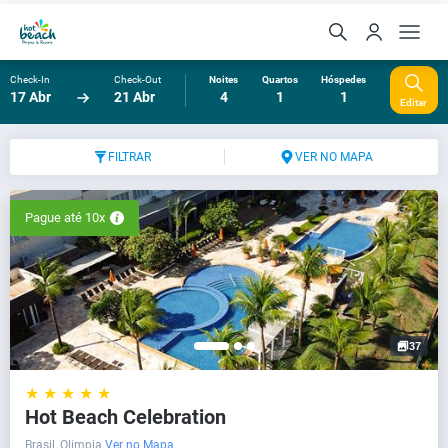
Check-In
Check-Out
Noites
Quartos
Hóspedes
17 Abr
21 Abr
4
1
1
Editar
FILTRAR
VER NO MAPA
Pague até 10x
37
★ ★ ★ ★ ★
Hot Beach Celebration
Brasil, Olimpia
Ver no Mapa