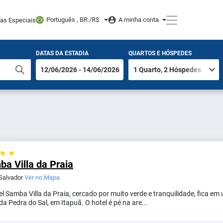
Português , BR /
R$
A minha conta
tas Especiais
DATAS DA ESTADIA
QUARTOS E HÓSPEDES
 ★ ★
a Villa da Praia
 Salvador
Ver no Mapa
l Samba Villa da Praia, cercado por muito verde e tranquilidade, fica em 
da Pedra do Sal, em Itapuã. O hotel é pé na are...