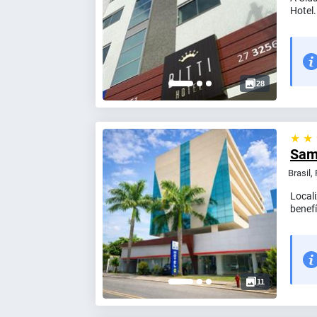
Hotel.
28
★ ★
Sam
Brasil,
Local
benefí
11