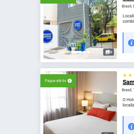
Brasil,
Local
combin
9
★ ★
Sam
Pague até 6x
Brasil,
O Hot
locali