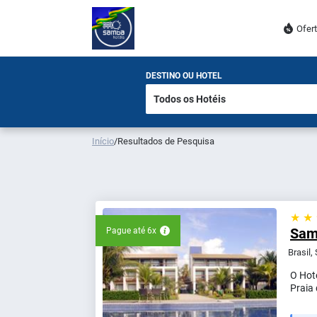
Ofer
DESTINO OU HOTEL
Início
/
Resultados de Pesquisa
★ ★
Samb
Pague até 6x
Brasil,
O Hote
Praia 