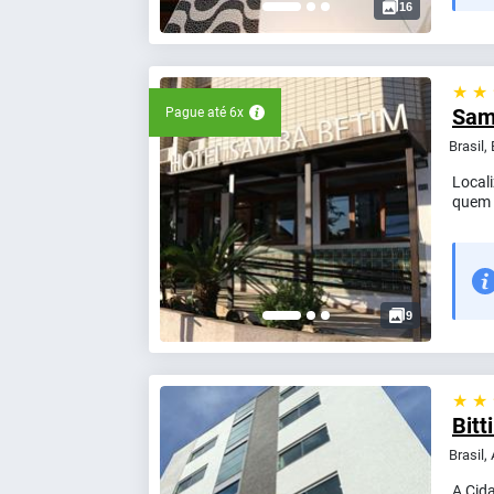
16
★ ★
Sam
Pague até 6x
Brasil,
Local
quem v
9
★ ★
Bitt
Brasil,
A Cid