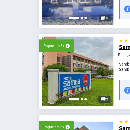
11
★ ★
Sam
Pague até 6x
Brasil,
Samba
Samba
21
★ ★
Sam
Pague até 6x