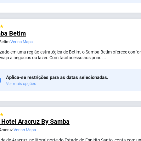
 ★
ba Betim
 Betim
Ver no Mapa
izado em uma região estratégica de Betim, o Samba Betim oferece confor
iaja a negócios ou lazer. Com fácil acesso aos princi...
Aplica-se restrições para as datas selecionadas.
Ver mais opções
 ★
i Hotel Aracruz By Samba
 Aracruz
Ver no Mapa
ade de Aracruz, no litoral norte do Estado do Espirito Santo, conta com