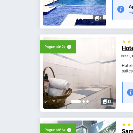
Ap
Ve
4
★ ★
Hot
Pague até 2x
Brasil,
Hotel 
suítes
13
★ ★
Sam
Pague até 6x