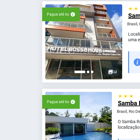
★ ★
Sam
Pague até 6x
Brasil,
Local
uma e
12
★ ★ ★
Samba 
Pague até 6x
Brasil, Rio D
O Samba Rio
localização