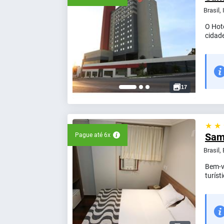
Brasil, 
O Hote
cidade
17
★ ★
Sam
Pague até 6x
Brasil,
Bem-v
turíst