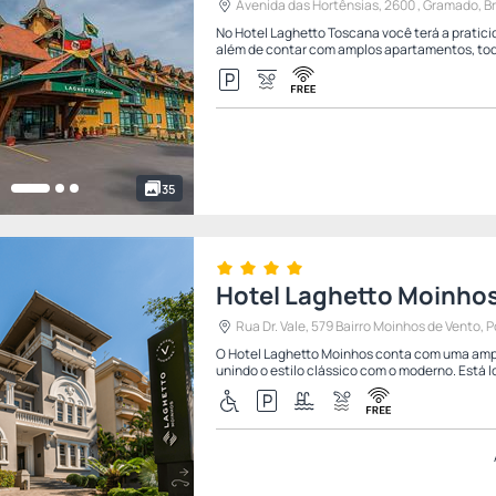
Avenida das Hortênsias, 2600 , Gramado, Br
No Hotel Laghetto Toscana você terá a praticid
além de contar com amplos apartamentos, todo
35
Hotel Laghetto Moinho
Rua Dr. Vale, 579 Bairro Moinhos de Vento, Po
O Hotel Laghetto Moinhos conta com uma ampl
unindo o estilo clássico com o moderno. Está l