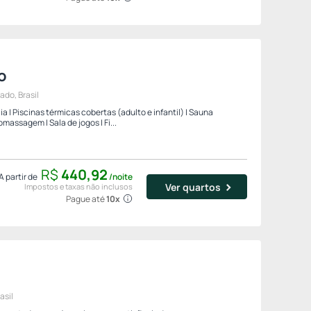
o
ado, Brasil
 | Piscinas térmicas cobertas (adulto e infantil) | Sauna
massagem | Sala de jogos | Fi...
R$
440,
92
A partir de
/noite
Ver quartos
Impostos e taxas não inclusos
Pague até
10x
asil