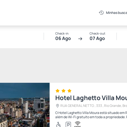
Minhas busc
Check-in
Check-out
06 Ago
07 Ago
Hotel Laghetto Villa Mo
RUA GENERAL NETTO , 333 , Rio Grande, Bra
O Hotel Laghetto Villa Moura está situado em
além de Wi-Fi gratuito em toda a propriedade.