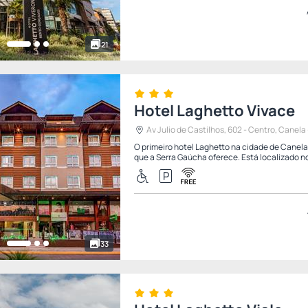
21
Hotel Laghetto Vivace
Av Julio de Castilhos, 602 - Centro, Canela -
O primeiro hotel Laghetto na cidade de Canela
que a Serra Gaúcha oferece. Está localizado no
33