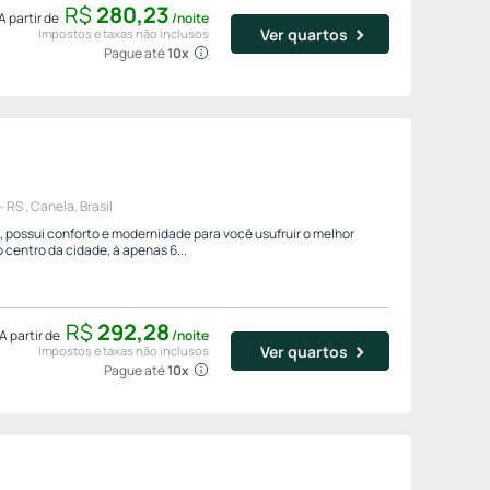
R$
280,
23
A partir de
/noite
Ver quartos
Impostos e taxas não inclusos
Pague até
10x
 RS , Canela, Brasil
, possui conforto e modernidade para você usufruir o melhor
 centro da cidade, à apenas 6...
R$
292,
28
A partir de
/noite
Ver quartos
Impostos e taxas não inclusos
Pague até
10x