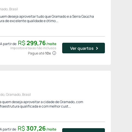
mado, Brasil
 quem deseja aproveitar tudo que Gramado e a Serra Gaúcha
ra de excelente qualidade e ótimo...
R$
299,
76
A partir de
/noite
Ver quartos
Impostos e taxas não inclusos
Pague até
10x
do, Gramado, Brasil
a quem deseja aproveitar a cidade de Gramado, com
raestrutura qualificada e com melhor cust...
R$
307,
26
A partir de
/noite