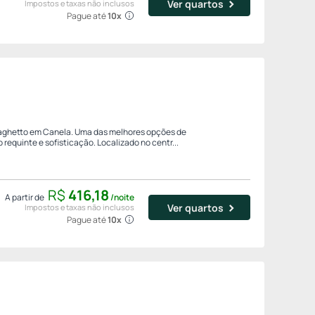
Ver quartos
Impostos e taxas não inclusos
Pague até
10x
 Laghetto em Canela. Uma das melhores opções de
requinte e sofisticação. Localizado no centr...
R$
416,
18
A partir de
/noite
Ver quartos
Impostos e taxas não inclusos
Pague até
10x
a