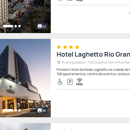
42
Hotel Laghetto Rio Gra
Rua Aquidaban, 703 Esquina com a Rua Gener
Primeiro Hotel da Rede Laghetto na cidade de 
168 apartamentos, centro de eventos, restaur
36