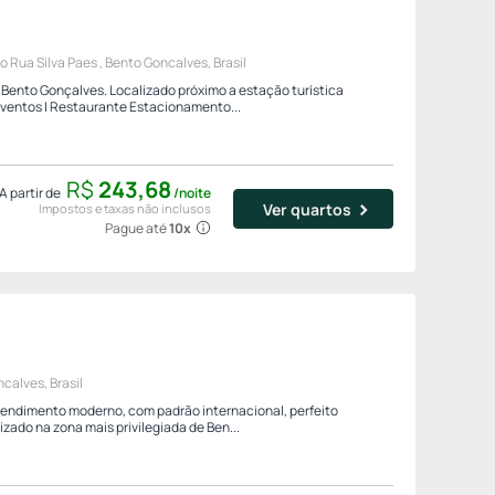
Rua Silva Paes , Bento Goncalves, Brasil
Bento Gonçalves. Localizado próximo a estação turística
ventos | Restaurante Estacionamento...
R$
243,
68
A partir de
/noite
Ver quartos
Impostos e taxas não inclusos
Pague até
10x
calves, Brasil
endimento moderno, com padrão internacional, perfeito
zado na zona mais privilegiada de Ben...