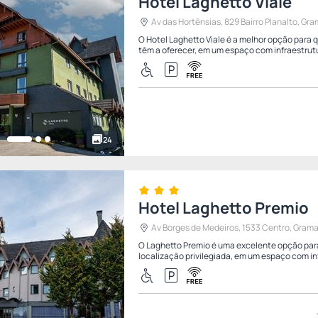
Hotel Laghetto Viale
Av das Hortênsias, 829 Bairro Planalto, Gra
O Hotel Laghetto Viale é a melhor opção para
têm a oferecer, em um espaço com infraestrutu
24
Hotel Laghetto Premio
Av Borges de Medeiros, 1533 Centro, Grama
O Laghetto Premio é uma excelente opção par
localização privilegiada, em um espaço com inf