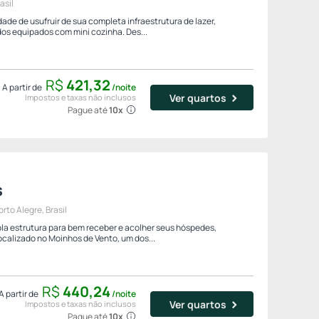
asil
ade de usufruir de sua completa infraestrutura de lazer,
s equipados com mini cozinha. Des...
R$
421,
32
A partir de
/noite
Ver quartos
Impostos e taxas não inclusos
Pague até
10x
s
rto Alegre, Brasil
a estrutura para bem receber e acolher seus hóspedes,
ocalizado no Moinhos de Vento, um dos...
R$
440,
24
A partir de
/noite
Ver quartos
Impostos e taxas não inclusos
Pague até
10x