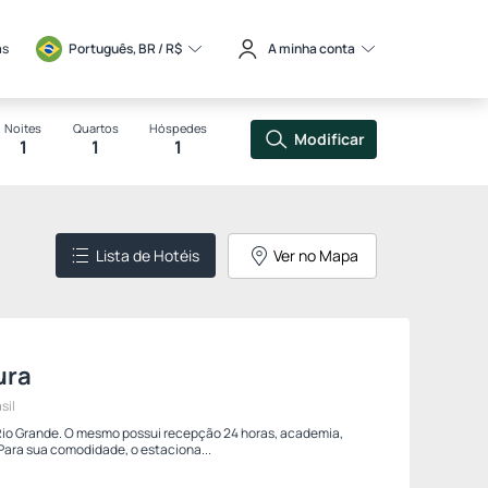
as
Português, BR / 
R$
A minha conta
Noites
Quartos
Hóspedes
Modificar
1
1
1
Lista de Hotéis
Ver no Mapa
ura
sil
 Rio Grande. O mesmo possui recepção 24 horas, academia,
 Para sua comodidade, o estaciona...