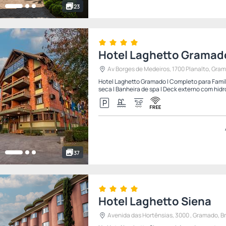
23
Hotel Laghetto Gramad
Av Borges de Medeiros, 1700 Planalto, Gram
Hotel Laghetto Gramado | Completo para Família
seca | Banheira de spa | Deck externo com hidro
37
Hotel Laghetto Siena
Avenida das Hortênsias, 3000 , Gramado, Br