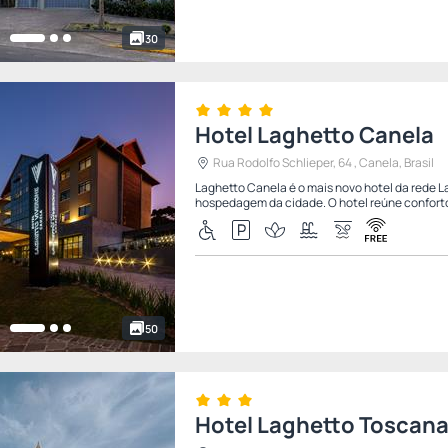
30
Hotel Laghetto Canela
Rua Rodolfo Schlieper, 64 , Canela, Brasil
Laghetto Canela é o mais novo hotel da rede
hospedagem da cidade. O hotel reúne conforto 
50
Hotel Laghetto Toscan