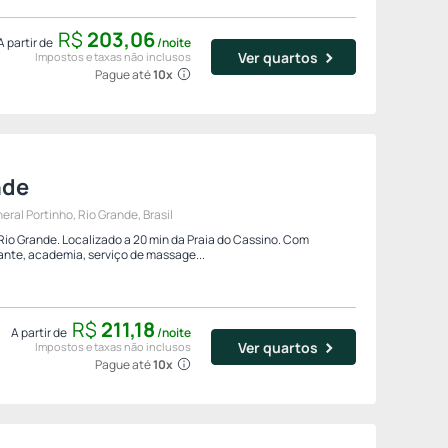
R$
203,
06
A partir de
/noite
Ver quartos
Impostos e taxas não inclusos
Pague até
10x
nde
al Portinho, Rio Grande, Brasil
Rio Grande. Localizado a 20 min da Praia do Cassino. Com
ante, academia, serviço de massage...
R$
211,
18
A partir de
/noite
Ver quartos
Impostos e taxas não inclusos
Pague até
10x