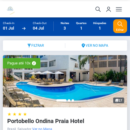
Check-In
Check-Out
Noites
Quartos
Hóspedes
01 Jul
04 Jul
3
1
1
Editar
FILTRAR
VER NO MAPA
Pague até 10x
17
★ ★ ★ ★
Portobello Ondina Praia Hotel
Brasil, Salvador
Ver no Mapa