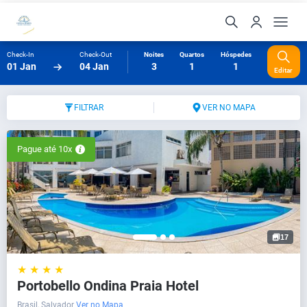
Check-In
Check-Out
Noites
Quartos
Hóspedes
01 Jan
04 Jan
3
1
1
Editar
FILTRAR
VER NO MAPA
Pague até 10x
17
★ ★ ★ ★
Portobello Ondina Praia Hotel
Brasil, Salvador
Ver no Mapa