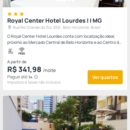
18
Royal Center Hotel Lourdes | | MG
Rua Rio Grande do Sul, 856 , Belo Horizonte, Brasil
O Royal Center Hotel Lourdes conta com localização ideal,
próximo ao Mercado Central de Belo Horizonte e ao Centro de
Convenções MInascentro, próximo ao Fórum e Justiça do
Trabalho...
A partir de
R$
341,
98
/noite
Pague até
Ver quartos
3x
Impostos e taxas não inclusos