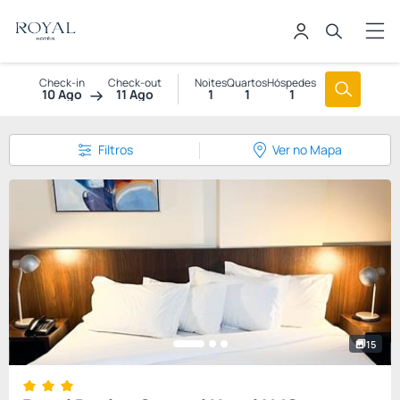
Check-in
Check-out
Noites
Quartos
Hóspedes
10 Ago
11 Ago
1
1
1
Filtros
Ver no Mapa
15