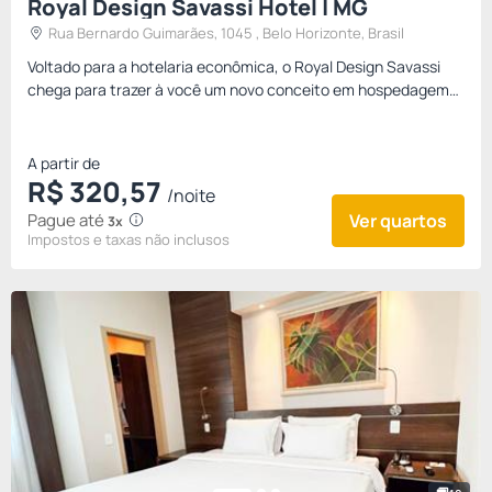
Royal Design Savassi Hotel | MG
Rua Bernardo Guimarães, 1045 , Belo Horizonte, Brasil
Voltado para a hotelaria econômica, o Royal Design Savassi
chega para trazer à você um novo conceito em hospedagem
econômica. Um hotel inteiramente novo, com o que há de
melhor em...
A partir de
R$
320,
57
/noite
Pague até
Ver quartos
3x
Impostos e taxas não inclusos