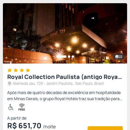
22
Royal Collection Paulista (antigo Royal
Boutique Jardins)
Alameda Jaú, 729 - Jardim Paulista , Sao Paulo, Brasil
Após mais de quatro décadas de excelência em hospitalidade
em Minas Gerais, o grupo Royal Hotéis traz sua tradição para
São Paulo com o Royal Boutique Paulista Hotel. Localizado
no...
A partir de
R$
651,
70
/noite