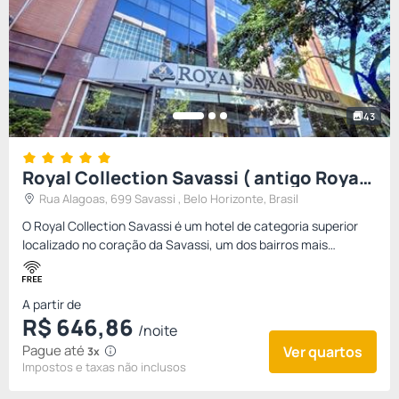
43
Royal Collection Savassi ( antigo Royal
Boutique Savassi)
Rua Alagoas, 699 Savassi , Belo Horizonte, Brasil
O Royal Collection Savassi é um hotel de categoria superior
localizado no coração da Savassi, um dos bairros mais
sofisticados e vibrantes de Belo Horizonte. Com 81
apartamentos el...
A partir de
R$
646,
86
/noite
Pague até
Ver quartos
3x
Impostos e taxas não inclusos