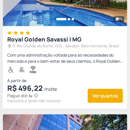
71
Royal Golden Savassi | MG
R. Rio Grande do Norte, 1015 - Savassi , Belo Horizonte, Brasil
Com uma administração voltada para as necessidades do
mercado e para o bem-estar de seus clientes, o Royal Golden
Savassi oferece o melhor em hospedagens e eventos. O Royal
Golden...
A partir de
R$
496,
22
/noite
Pague até
Ver quartos
3x
Impostos e taxas não inclusos