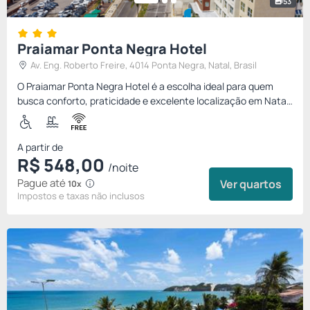
53
Praiamar Ponta Negra Hotel
Av. Eng. Roberto Freire, 4014 Ponta Negra, Natal, Brasil
O Praiamar Ponta Negra Hotel é a escolha ideal para quem
busca conforto, praticidade e excelente localização em Natal.
Situado na principal avenida de Ponta Negra, está próximo
aos...
A partir de
R$
548,
00
/noite
Pague até
Ver quartos
10x
Impostos e taxas não inclusos