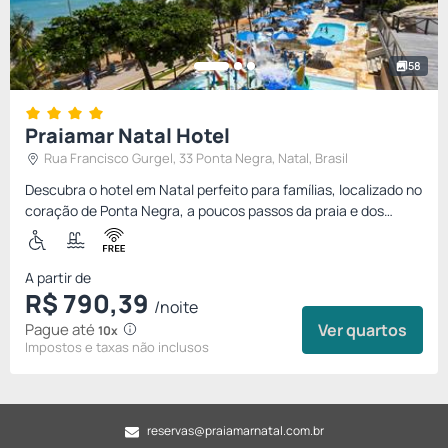
58
Praiamar Natal Hotel
Rua Francisco Gurgel, 33 Ponta Negra, Natal, Brasil
Descubra o hotel em Natal perfeito para famílias, localizado no
coração de Ponta Negra, a poucos passos da praia e dos
melhores bares e restaurantes, além de estar a apenas 2 km
do...
A partir de
R$
790,
39
/noite
Pague até
Ver quartos
10x
Impostos e taxas não inclusos
reservas@praiamarnatal.com.br