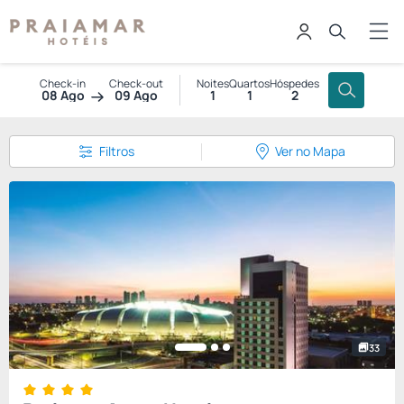
Check-in
Check-out
Noites
Quartos
Hóspedes
08 Ago
09 Ago
1
1
2
Filtros
Ver no Mapa
33