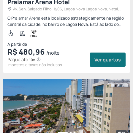
Praiamar Arena Hotel
Av. Sen. Salgado Filho, 1906, Lagoa Nova Lagoa Nova, Natal,
Brasil
O Praiamar Arena está localizado estrategicamente na região
central da cidade, no bairro de Lagoa Nova. Está ao lado do
estádio Arena das Dunas, sede dos principais eventos e
shows...
A partir de
R$
480,
96
/noite
Pague até
Ver quartos
10x
Impostos e taxas não inclusos