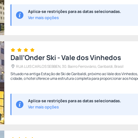
Aplica-se restrições para as datas selecionadas.
Ver mais opções
Dall’Onder Ski - Vale dos Vinhedos
RUA LUIS CARLOS SEBBEN, 30. Bairro Ferroviário, Garibaldi, Brasil
Situado na antiga Estação de Ski de Garibaldi, próximo ao Vale dos Vinhedos,
cidade, o hotel oferece uma estrutura completa para proporcionar aos hósp
Aplica-se restrições para as datas selecionadas.
Ver mais opções