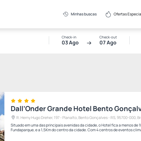
Ofertas Especia
Minhas buscas
Check-in
Check-out
03 Ago
07 Ago
Dall’Onder Grande Hotel Bento Gonçal
R. Herny Hugo Dreher, 197 - Planalto, Bento Gonçalves - RS, 95700-000, Bra
Situado em uma das principais avenidas da cidade, o Hotel fica a menos de
Fundaparque, e a 1,5Km do centro da cidade. Com 4 centros de eventos