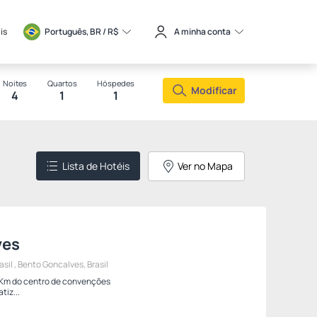
is
Português, BR / 
R$
A minha conta
Noites
Quartos
Hóspedes
Modificar
4
1
1
Lista de Hotéis
Ver no Mapa
ves
sil , Bento Goncalves, Brasil
 1Km do centro de convenções
 climatiz...