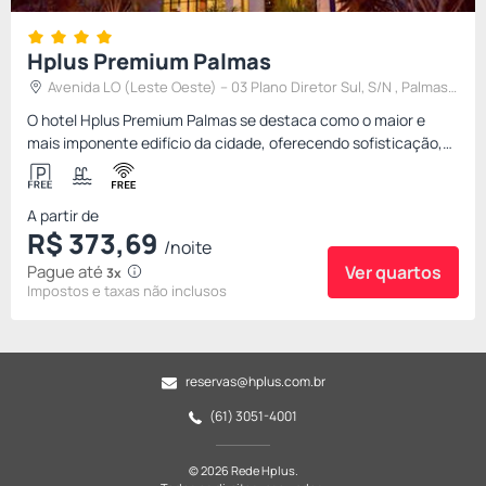
Hplus Premium Palmas
Avenida LO (Leste Oeste) – 03 Plano Diretor Sul, S/N , Palmas,
Brasil
O hotel Hplus Premium Palmas se destaca como o maior e
mais imponente edifício da cidade, oferecendo sofisticação,
hospitalidade e um atendimento diferenciado em uma
localização pr...
A partir de
R$
373,
69
/noite
Pague até
Ver quartos
3x
Impostos e taxas não inclusos
reservas@hplus.com.br
(61) 3051-4001
© 2026 Rede Hplus.