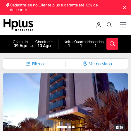
Cadastre-se no Cliente plus e garanta até 12% de
desconto
Check-in
Check-out
Noites
Quartos
Hóspedes
09 Ago
10 Ago
1
1
1
Filtros
Ver no Mapa
39