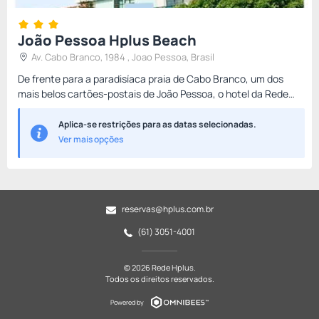
João Pessoa Hplus Beach
Av. Cabo Branco, 1984 , Joao Pessoa, Brasil
De frente para a paradisíaca praia de Cabo Branco, um dos
mais belos cartões-postais de João Pessoa, o hotel da Rede
Hplus é a escolha perfeita para quem busca conforto,
praticidad...
Aplica-se restrições para as datas selecionadas.
Ver mais opções
reservas@hplus.com.br
(61) 3051-4001
© 2026 Rede Hplus.
Todos os direitos reservados.
Powered by