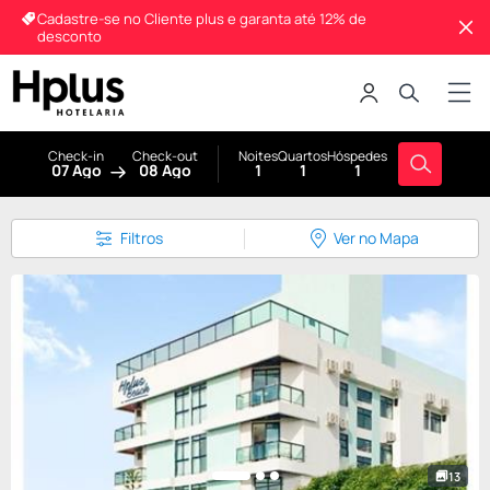
Cadastre-se no Cliente plus e garanta até 12% de
desconto
Check-in
Check-out
Noites
Quartos
Hóspedes
07 Ago
08 Ago
1
1
1
Filtros
Ver no Mapa
13