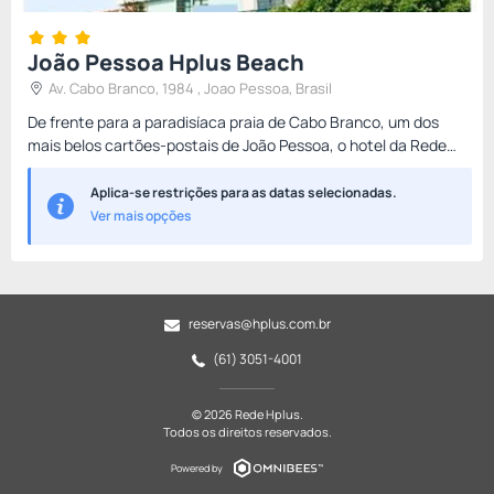
João Pessoa Hplus Beach
Av. Cabo Branco, 1984 , Joao Pessoa, Brasil
De frente para a paradisíaca praia de Cabo Branco, um dos
mais belos cartões-postais de João Pessoa, o hotel da Rede
Hplus é a escolha perfeita para quem busca conforto,
praticidad...
Aplica-se restrições para as datas selecionadas.
Ver mais opções
reservas@hplus.com.br
(61) 3051-4001
© 2026 Rede Hplus.
Todos os direitos reservados.
Powered by