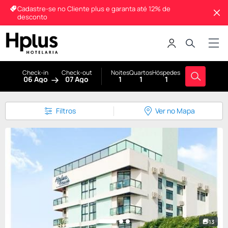
Cadastre-se no Cliente plus e garanta até 12% de
desconto
Check-in
Check-out
Noites
Quartos
Hóspedes
06 Ago
07 Ago
1
1
1
Filtros
Ver no Mapa
13