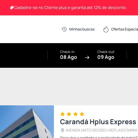
Cadastre-se no Cliente plus e garanta até 12% de desconto
Ofertas Especia
Minhas buscas
Check-in
Check-out
08 Ago
09 Ago
Carandá Hplus Express
AVENIDA MATO GROSSO 490
Descubra o conforto e a praticidade do hotel 