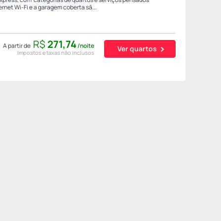
rnet Wi-Fi e a garagem coberta sã...
R$
271,
74
A partir de
/noite
Ver quartos
Impostos e taxas não inclusos