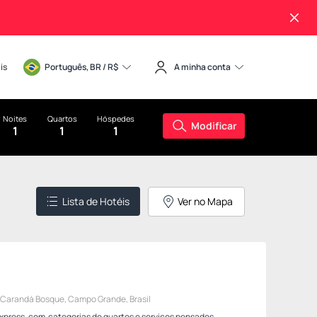
is
Português, BR / 
R$
A minha conta
Noites
Quartos
Hóspedes
Modificar
1
1
1
Lista de Hotéis
Ver no Mapa
3 LADO ÍMPAR Carandá Bosque, Campo Grande, Brasil
Express, com categorias de quartos e serviços pensados