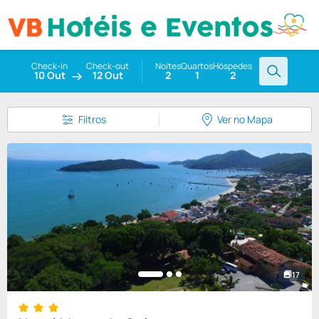
Check-in
Check-out
Noites
Quartos
Hóspedes
10 Out
12 Out
2
1
2
Filtros
Ver no Mapa
17