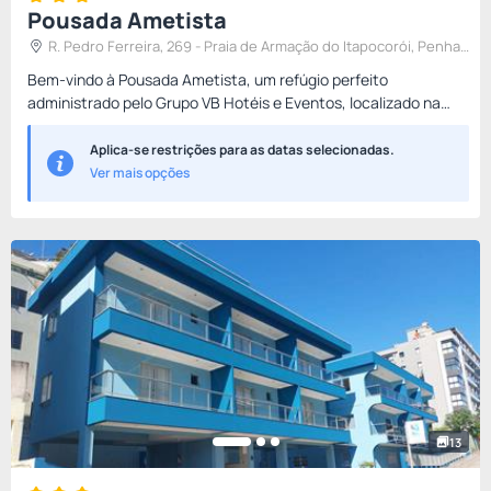
Pousada Ametista
R. Pedro Ferreira, 269 - Praia de Armação do Itapocorói, Penha -
SC, 88385-000, Brasil , Penha, Brasil
Bem-vindo à Pousada Ametista, um refúgio perfeito
administrado pelo Grupo VB Hotéis e Eventos, localizado na
encantadora cidade de Penha•SC. Com uma localização
privilegiada, estam...
Aplica-se restrições para as datas selecionadas.
Ver mais opções
13