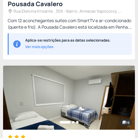
Pousada Cavalero
Rua Etelvina Krisante , 309 - Bairro: Armacao Itapocoroy ,
Penha, Brasil
Com 12 aconchegantes suítes com SmartTV e ar-condicionado
(quente e frio). A Pousada Cavalero está localizada em Penha,
a 1km do Parque Beto Carrero World. O café da manhã é servi...
Aplica-se restrições para as datas selecionadas.
Ver mais opções
16