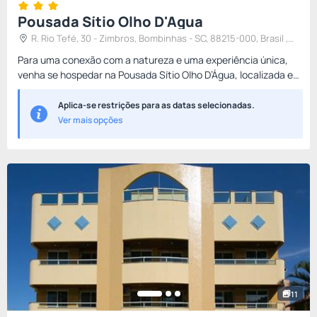
Pousada Sítio Olho D'Agua
R. Rio Tefé, 30 - Zimbros, Bombinhas - SC, 88215-000, Brasil ,
Bombinhas, Brasil
Para uma conexão com a natureza e uma experiência única,
venha se hospedar na Pousada Sítio Olho D’Água, localizada em
Bombinhas, na área de preservação ambiental Costão de
Zimbros...
Aplica-se restrições para as datas selecionadas.
Ver mais opções
11