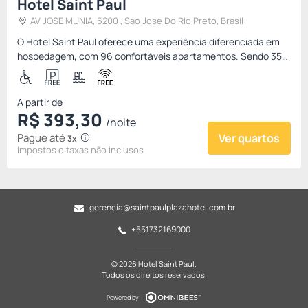
Hotel Saint Paul
AV JOSE MUNIA, 5200 , Sao Jose Do Rio Preto, Brasil
O Hotel Saint Paul oferece uma experiência diferenciada em
hospedagem, com 96 confortáveis apartamentos. Sendo 35
unidades na categoria superior (25m² de conforto e tradição),
50 u...
A partir de
R$
393,
30
/noite
Pague até
Ver quartos
3x
Impostos e taxas não inclusos
gerencia@saintpaulplazahotel.com.br
+551732169000
© 2026 Hotel Saint Paul.
Todos os direitos reservados.
Powered by