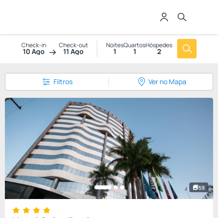
Check-in
Check-out
Noites
Quartos
Hóspedes
10 Ago
11 Ago
1
1
2
Filtros
Ver no Mapa
59