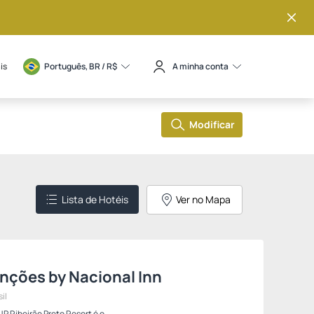
is
Português, BR / 
R$
A minha conta
Noites
Quartos
Hóspedes
Modificar
1
1
2
Lista de Hotéis
Ver no Mapa
enções by Nacional Inn
il