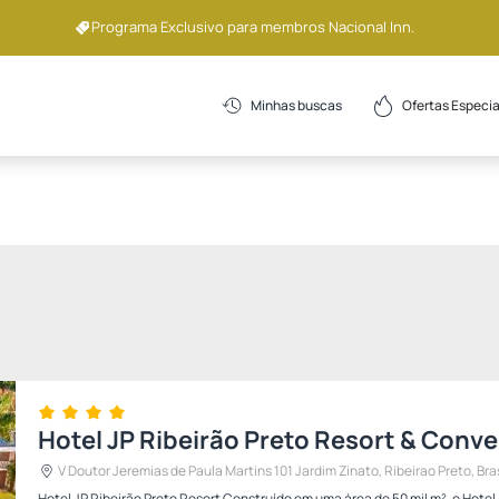
Programa Exclusivo para membros Nacional Inn.
Ofertas Especia
Minhas buscas
Check-in
Check-out
19 Out
20 Out
Hotel JP Ribeirão Preto Resort & Conv
V Doutor Jeremias de Paula Martins 101 Jardim Zinato, Ribeirao Preto, Bras
Hotel JP Ribeirão Preto Resort Construído em uma área de 50 mil m², o Hotel JP Ribeirão Preto Resort é o