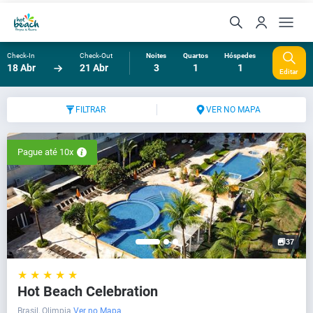
Check-In
Check-Out
Noites
Quartos
Hóspedes
18 Abr
21 Abr
3
1
1
Editar
FILTRAR
VER NO MAPA
Pague até 10x
37
★ ★ ★ ★ ★
Hot Beach Celebration
Brasil, Olimpia
Ver no Mapa