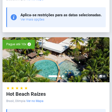
Aplica-se restrições para as datas selecionadas.
Ver mais opções
Pague até 10x
38
★ ★ ★ ★ ★
Hot Beach Raízes
Brasil, Olimpia
Ver no Mapa