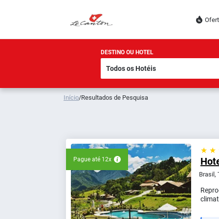
Ofer
DESTINO OU HOTEL
Início
/
Resultados de Pesquisa
★ ★
Hot
Pague até 12x
Brasil,
Repro
climat