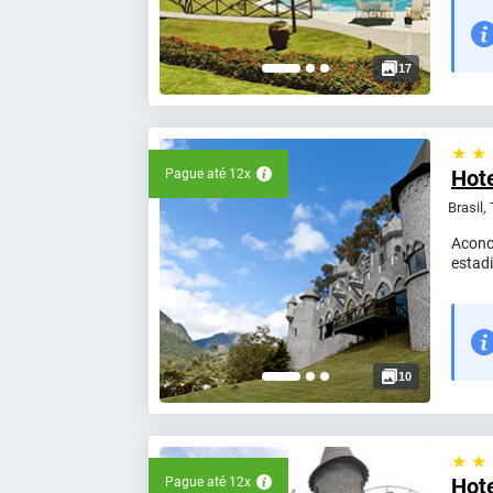
17
★ ★
Hote
Pague até 12x
Brasil,
Aconc
estad
10
★ ★
Hot
Pague até 12x