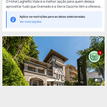
O Hotel Laghetto Viale é a melhor opção para quem deseja
aproveitar tudo que Gramado e a Serra Gaúcha têm a oferecer,
em um espaço com infraestrutura de excelente qualidade e
ótimo...
Aplica-se restrições para as datas selecionadas.
Ver mais opções
1
23
Hotel Laghetto Moinhos
Rua Dr. Vale, 579 Bairro Moinhos de Vento, Porto Alegre, Brasil