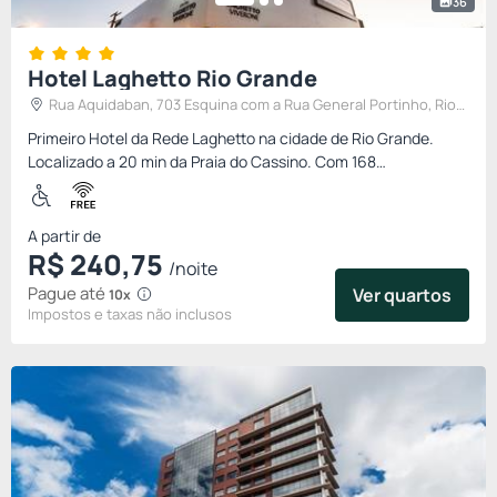
36
Hotel Laghetto Rio Grande
Rua Aquidaban, 703 Esquina com a Rua General Portinho, Rio
Grande, Brasil
Primeiro Hotel da Rede Laghetto na cidade de Rio Grande.
Localizado a 20 min da Praia do Cassino. Com 168
apartamentos, centro de eventos, restaurante, academia,
serviço de massage...
A partir de
R$
240,
75
/noite
Pague até
Ver quartos
10x
Impostos e taxas não inclusos