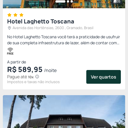
35
Hotel Laghetto Toscana
Avenida das Hortênsias, 2600 , Gramado, Brasil
No Hotel Laghetto Toscana você terá a praticidade de usufruir
de sua completa infraestrutura de lazer, além de contar com
amplos apartamentos, todos equipados com mini cozinha.
Des...
A partir de
R$
589,
95
/noite
Pague até
Ver quartos
10x
Impostos e taxas não inclusos