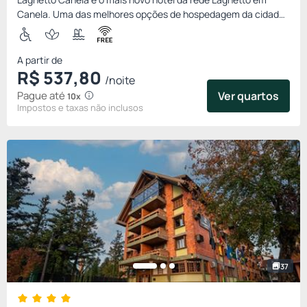
Canela. Uma das melhores opções de hospedagem da cidade.
O hotel reúne conforto requinte e sofisticação. Localizado no
centr...
A partir de
R$
537,
80
/noite
Pague até
Ver quartos
10x
Impostos e taxas não inclusos
37