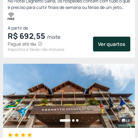
No Hotel Laghetto Siena, os hóspedes contam com tudo o que
é preciso para curtir finais de semana ou férias de um jeito
confortável e sofisticado, digno dos grandes artistas da sét...
A partir de
R$
692,
55
/noite
Pague até
Ver quartos
10x
Impostos e taxas não inclusos
49