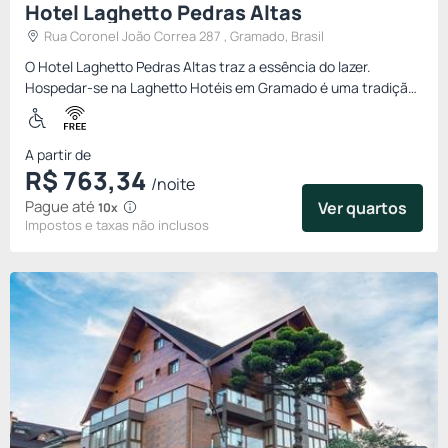
Hotel Laghetto Pedras Altas
Rua Coronel João Correa 287 , Gramado, Brasil
O Hotel Laghetto Pedras Altas traz a essência do lazer.
Hospedar-se na Laghetto Hotéis em Gramado é uma tradição
para milhares de famílias que visitam a cidade, primamos pela
quali...
A partir de
R$
763,
34
/noite
Pague até
Ver quartos
10x
Impostos e taxas não inclusos