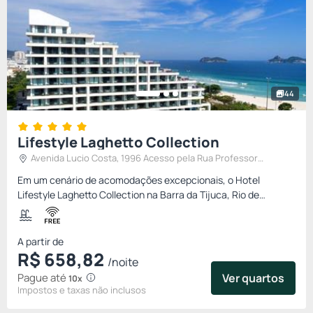
44
Lifestyle Laghetto Collection
Avenida Lucio Costa, 1996 Acesso pela Rua Professor
Coutinho Fróis,10 , Rio De Janeiro, Brasil
Em um cenário de acomodações excepcionais, o Hotel
Lifestyle Laghetto Collection na Barra da Tijuca, Rio de
Janeiro, promete uma estadia que vai muito além do comum,
proporcionando...
A partir de
R$
658,
82
/noite
Pague até
Ver quartos
10x
Impostos e taxas não inclusos