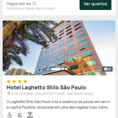
Pague até
Ver quartos
10x
Impostos e taxas não inclusos
86
Hotel Laghetto Stilo São Paulo
RUA CORONEL OSCAR PORTO 836 , Sao Paulo, Brasil
O Laghetto Stilo São Paulo traz a essência da paixão em servir
à capital Paulista, localizado em uma das regiões mais nobres
da cidade, ele fica próximo ao Parque do Ibirapuera, Av...