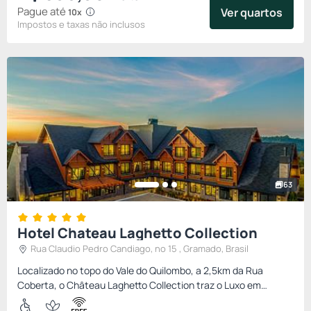
Pague até
Ver quartos
10x
Impostos e taxas não inclusos
63
Hotel Chateau Laghetto Collection
Rua Claudio Pedro Candiago, nº 15 , Gramado, Brasil
Localizado no topo do Vale do Quilombo, a 2,5km da Rua
Coberta, o Château Laghetto Collection traz o Luxo em
Experiências, elevando a sofisticação e requinte de serviços