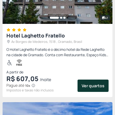
41
Hotel Laghetto Fratello
Av Borges de Medeiros, 1518 , Gramado, Brasil
O Hotel Laghetto Fratello é o décimo hotel da Rede Laghetto
na cidade de Gramado. Conta com Restaurante, Espaço Kids,
Academia, Sala de Jogos, Copa baby, Piscina e Bicicletário. C...
A partir de
R$
607,
05
/noite
Pague até
Ver quartos
10x
Impostos e taxas não inclusos