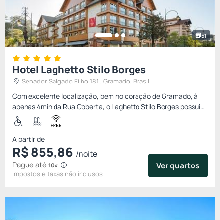
51
Hotel Laghetto Stilo Borges
Senador Salgado Filho 181 , Gramado, Brasil
Com excelente localização, bem no coração de Gramado, à
apenas 4min da Rua Coberta, o Laghetto Stilo Borges possui
fácil acesso aos principais pontos turísticos da cidade, na
qual...
A partir de
R$
855,
86
/noite
Pague até
Ver quartos
10x
Impostos e taxas não inclusos