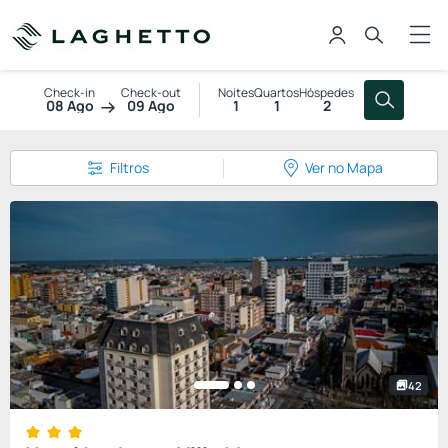
Check-in
Check-out
Noites
Quartos
Hóspedes
08 Ago
09 Ago
1
1
2
Filtros
Ver no Mapa
42