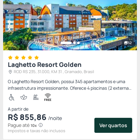
52
Laghetto Resort Golden
ROD RS 235, 31.000, KM 31 , Gramado, Brasil
O Laghetto Resort Golden, possui 345 apartamentos e uma
infraestrutura impressionante. Oferece 4 piscinas (2 externas
e 2 internas), 3 jacuzzis, um amplo e equipado Fitness
Center,...
A partir de
R$
855,
86
/noite
Pague até
Ver quartos
10x
Impostos e taxas não inclusos