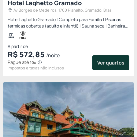
Hotel Laghetto Gramado
Av Borges de Medeiros, 1700 Planalto, Gramado, Brasil
Hotel Laghetto Gramado | Completo para Família | Piscinas
térmicas cobertas (adulto e infantil) | Sauna seca | Banheira
de spa | Deck externo com hidromassagem | Sala de jogos |
Fi...
A partir de
R$
572,
85
/noite
Pague até
Ver quartos
10x
Impostos e taxas não inclusos