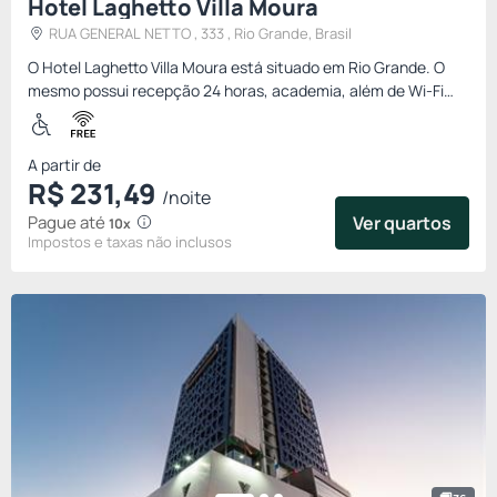
Hotel Laghetto Villa Moura
RUA GENERAL NETTO , 333 , Rio Grande, Brasil
O Hotel Laghetto Villa Moura está situado em Rio Grande. O
mesmo possui recepção 24 horas, academia, além de Wi-Fi
gratuito em toda a propriedade. Para sua comodidade, o
estaciona...
A partir de
R$
231,
49
/noite
Pague até
Ver quartos
10x
Impostos e taxas não inclusos