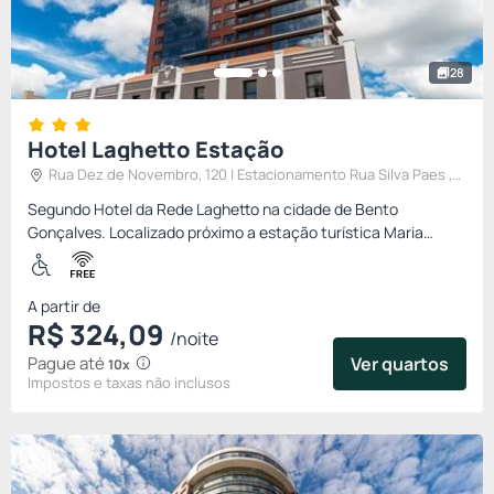
28
Hotel Laghetto Estação
Rua Dez de Novembro, 120 | Estacionamento Rua Silva Paes ,
Bento Goncalves, Brasil
Segundo Hotel da Rede Laghetto na cidade de Bento
Gonçalves. Localizado próximo a estação turística Maria
Fumaça. 165 apartamentos | Centro de Eventos | Restaurante
Estacionamento...
A partir de
R$
324,
09
/noite
Pague até
Ver quartos
10x
Impostos e taxas não inclusos