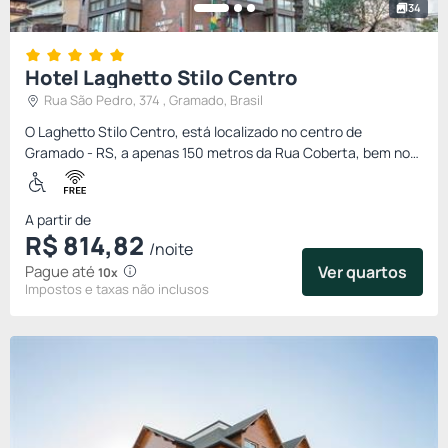
34
Hotel Laghetto Stilo Centro
Rua São Pedro, 374 , Gramado, Brasil
O Laghetto Stilo Centro, está localizado no centro de
Gramado - RS, a apenas 150 metros da Rua Coberta, bem no
coração da cidade. Com fácil acesso ao centro de Gramado e
aos princi...
A partir de
R$
814,
82
/noite
Pague até
Ver quartos
10x
Impostos e taxas não inclusos