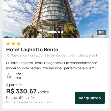
21
Hotel Laghetto Bento
Rua Carlos Flores, 301 São Bento, Bento Goncalves, Brasil
O Hotel Laghetto Bento Gonçalves é um empreendimento
moderno, com padrão internacional, perfeito para quem
aprecia conforto e qualidade. Localizado na zona mais
privilegiada de Ben...
A partir de
R$
330,
67
/noite
Pague até
Ver quartos
10x
Impostos e taxas não inclusos