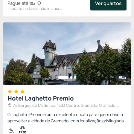
Pague até
Ver quartos
10x
Impostos e taxas não inclusos
30
Hotel Laghetto Premio
Av Borges de Medeiros, 1533 Centro, Gramado, Gramado,
Brasil
O Laghetto Premio é uma excelente opção para quem deseja
aproveitar a cidade de Gramado, com localização privilegiada,
em um espaço com infraestrutura qualificada e com melhor
cust...