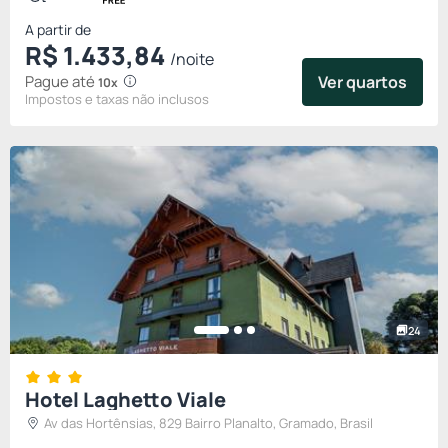
através de...
A partir de
R$
1.433,
84
/noite
Pague até
Ver quartos
10x
Impostos e taxas não inclusos
24
Hotel Laghetto Viale
Av das Hortênsias, 829 Bairro Planalto, Gramado, Brasil