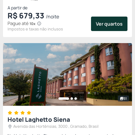
A partir de
R$
679,
33
/noite
Pague até
Ver quartos
10x
Impostos e taxas não inclusos
51
Hotel Laghetto Siena
Avenida das Hortênsias, 3000 , Gramado, Brasil