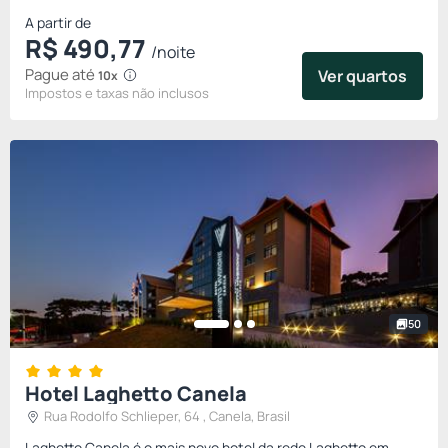
A partir de
R$
490,
77
/noite
Pague até
Ver quartos
10x
Impostos e taxas não inclusos
50
Hotel Laghetto Canela
Rua Rodolfo Schlieper, 64 , Canela, Brasil
Laghetto Canela é o mais novo hotel da rede Laghetto em