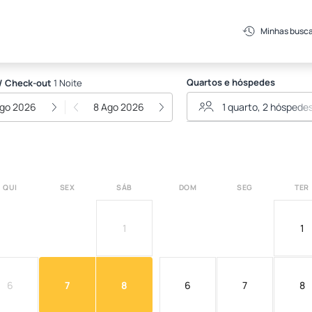
tel Assessoria
Minhas busc
Quartos e hóspedes
/ Check-out
1 Noite
Ago 2026
8 Ago 2026
QUI
SEX
SÁB
DOM
SEG
TER
1
1
6
7
8
6
7
8