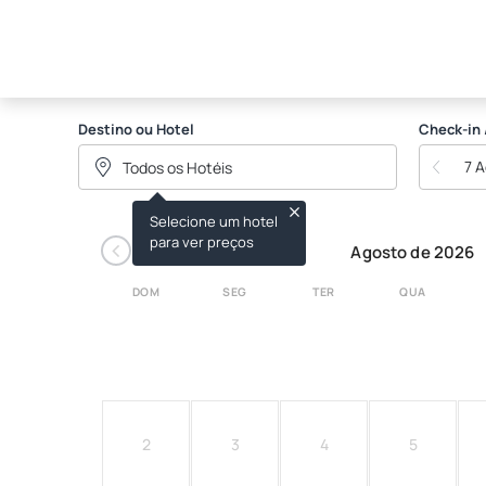
Search Hotels Score Ho
Destino ou Hotel
Check-in 
7 
Selecione um hotel
‹
para ver preços
Agosto de 2026
DOM
SEG
TER
QUA
2
3
4
5