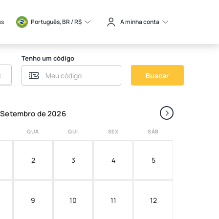
as
Português, BR / 
R$
A minha conta
Tenho um código
Buscar
›
Setembro de 2026
QUA
QUI
SEX
SÁB
2
3
4
5
9
10
11
12