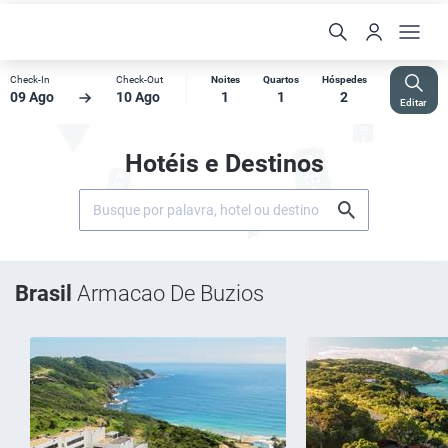
Check-In
Check-Out
Noites
Quartos
Hóspedes
09 Ago
10 Ago
1
1
2
Editar
Hotéis e Destinos
Brasil
Armacao De Buzios