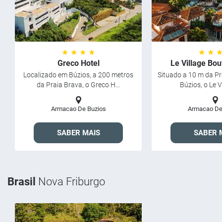
★ ★ ★ ★
★ ★ 
Greco Hotel
Le Village Bou
Localizado em Búzios, a 200 metros
Situado a 10 m da Pr
da Praia Brava, o Greco H...
Búzios, o Le Vi
Armacao De Buzios
Armacao De
SABER MAIS
SABER 
Brasil
Nova Friburgo