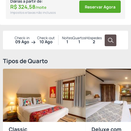
Diárias a partir de:
R$
324,
58
Reservar Agora
/noite
Impostos e taxas não inclusos
Check-in
Check-out
Noites
Quartos
Hóspedes
09 Ago
10 Ago
1
1
2
Tipos de Quarto
Classic
Deluxe com