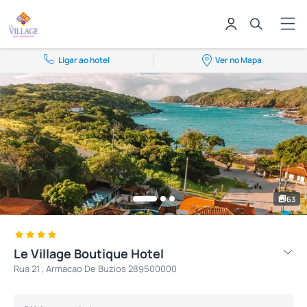
Ligar ao hotel
Ver no Mapa
63
Le Village Boutique Hotel
Rua 21 , Armacao De Buzios 289500000