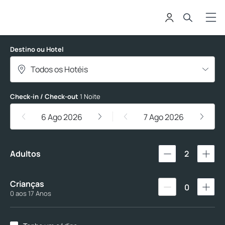
Hoteleads
Destino ou Hotel
Check-in / Check-out
1 Noite
6 Ago 2026
7 Ago 2026
Adultos
2
Crianças
0
0 aos 17 Anos