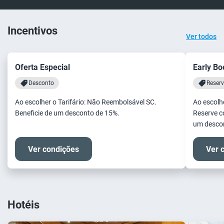
Incentivos
Ver todos
Oferta Especial
Early Bo
Desconto
Reser
Ao escolher o Tarifário: Não Reembolsável SC.
Ao escolh
Beneficie de um desconto de 15%.
Reserve c
um descon
Ver condições
Ver 
Hotéis