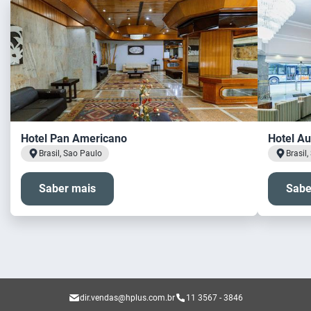
Hotel Pan Americano
Hotel Au
Brasil, Sao Paulo
Brasil
Saber mais
Sabe
dir.vendas@hplus.com.br
11 3567 - 3846