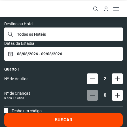
Hoteleads
Destino ou Hotel
Datas da Estadia
Quarto
1
2
Nº de Adultos
Nº de Crianças
0
0 aos
17
Anos
Tenho um código
BUSCAR