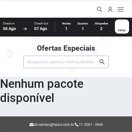
Check-In
Check-Out
Noites
Quartos
Hóspedes
06 Ago
07 Ago
1
1
2
Editar
Ofertas Especiais
Nenhum pacote
disponível
dir.vendas@hplus.com.br
11 3567 - 3846