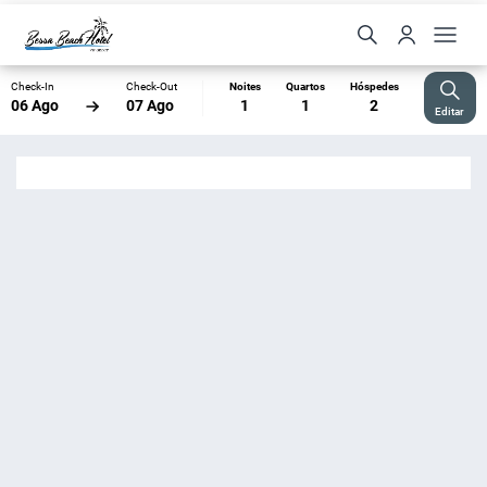
Check-In
Check-Out
Noites
Quartos
Hóspedes
06 Ago
07 Ago
1
1
2
Editar