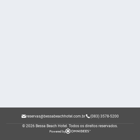
reservas@bessabeachhotel.com.br
(083) 3578-5200
© 2026 Bessa Beach Hotel.
Todos os direitos reservados.
Powered by