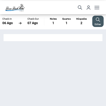
Check-In
Check-Out
Noites
Quartos
Hóspedes
06 Ago
07 Ago
1
1
2
Editar