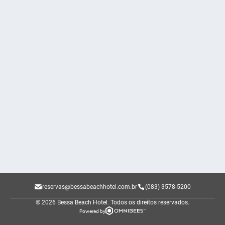
reservas@bessabeachhotel.com.br
(083) 3578-5200
© 2026 Bessa Beach Hotel.
Todos os direitos reservados.
Powered by