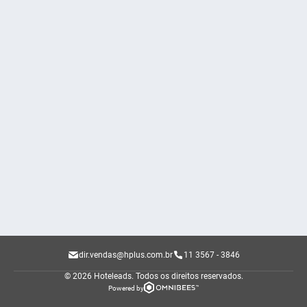
dir.vendas@hplus.com.br
11 3567 - 3846
© 2026 Hoteleads.
Todos os direitos reservados.
Powered by