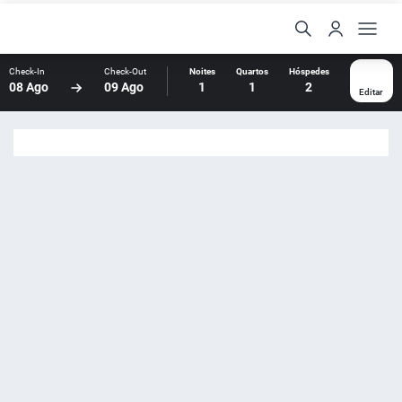
Check-In
Check-Out
Noites
Quartos
Hóspedes
08 Ago
09 Ago
1
1
2
Editar