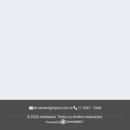
dir.vendas@hplus.com.br
11 3567 - 3846
© 2026 Hoteleads.
Todos os direitos reservados.
Powered by