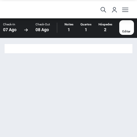
Check-In
Check-Out
Noites
Quartos
Hóspedes
07 Ago
08 Ago
1
1
2
Editar