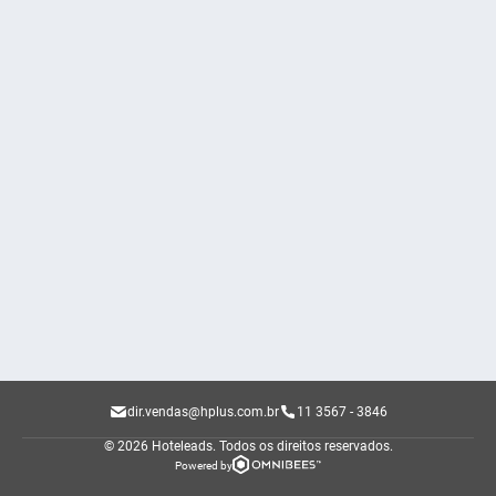
dir.vendas@hplus.com.br
11 3567 - 3846
© 2026 Hoteleads.
Todos os direitos reservados.
Powered by