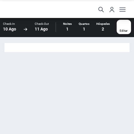
Check-In
Check-Out
Noites
Quartos
Hóspedes
10 Ago
11 Ago
1
1
2
Editar