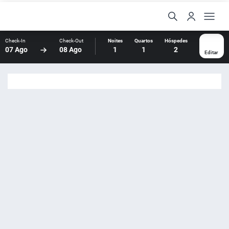
Check-In
Check-Out
Noites
Quartos
Hóspedes
07 Ago
08 Ago
1
1
2
Editar