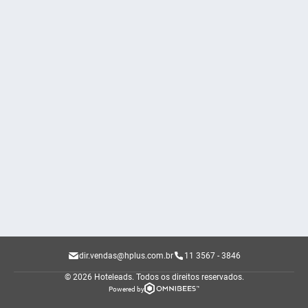
dir.vendas@hplus.com.br
11 3567 - 3846
© 2026 Hoteleads.
Todos os direitos reservados.
Powered by