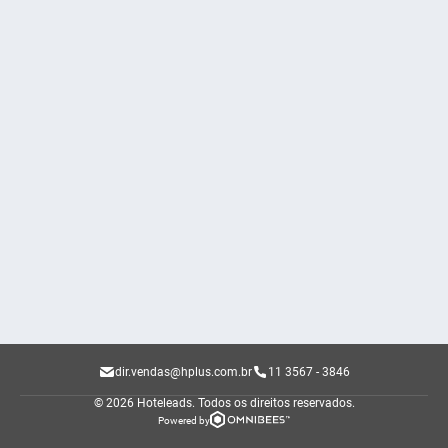
dir.vendas@hplus.com.br
11 3567 - 3846
© 2026 Hoteleads.
Todos os direitos reservados.
Powered by