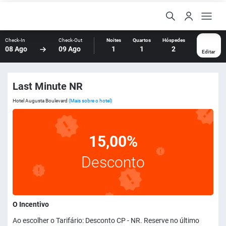
Check-In
Check-Out
Noites
Quartos
Hóspedes
08 Ago
09 Ago
1
1
2
Editar
Last Minute NR
Hotel Augusta Boulevard
(Mais sobre o hotel)
15,00%
Desconto
O Incentivo
Ao escolher o Tarifário: Desconto CP - NR. Reserve no último