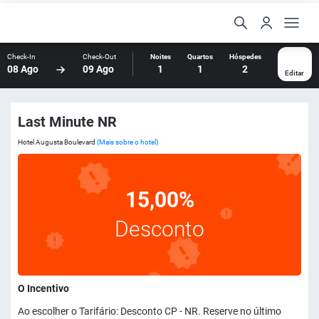
Check-In
Check-Out
Noites
Quartos
Hóspedes
08 Ago
09 Ago
1
1
2
Editar
Last Minute NR
Hotel Augusta Boulevard
(Mais sobre o hotel)
15,00%
Desconto
O Incentivo
Ao escolher o Tarifário: Desconto CP - NR. Reserve no último