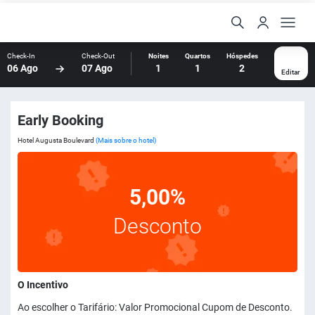
Check-In
Check-Out
Noites
Quartos
Hóspedes
06 Ago
07 Ago
1
1
2
Editar
Early Booking
Hotel Augusta Boulevard
(Mais sobre o hotel)
5,00%
Desconto
O Incentivo
Ao escolher o Tarifário: Valor Promocional Cupom de Desconto.